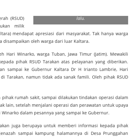
PELAYANAN PRIMA : Gubernur Kaltara Dr H
Irianto Lambrie meninjau fasilitas dan
pelayanan RSUD Tarakan, beberapa waktu
rah (RSUD)
lalu.
ukan milik
altara) mendapat apresiasi dari masyarakat. Tak hanya warga
ga disampaikan oleh warga dari luar Kaltara.
h Hari Winarko, warga Tuban, Jawa Timur (Jatim). Mewakili
kepada pihak RSUD Tarakan atas pelayanan yang diberikan.
n sampai ke Gubernur Kaltara Dr H Irianto Lambrie, Hari
di Tarakan, namun tidak ada sanak famili. Oleh pihak RSUD
h pihak rumah sakit, sampai dilakukan tindakan operasi dalam
ak lain, setelah menjalani operasi dan perawatan untuk upaya
ri Winarko dalam pesannya yang sampai ke Gubernur.
arakan juga berupaya untuk memberi informasi kepada pihak
jenazah sampai kampung halamannya di Desa Prunggahan