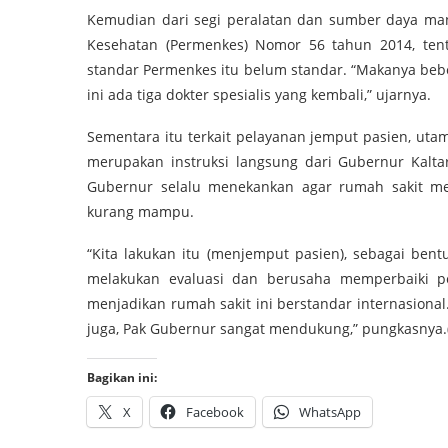
Kemudian dari segi peralatan dan sumber daya man
Kesehatan (Permenkes) Nomor 56 tahun 2014, tenta
standar Permenkes itu belum standar. “Makanya beber
ini ada tiga dokter spesialis yang kembali,” ujarnya.
Sementara itu terkait pelayanan jemput pasien, uta
merupakan instruksi langsung dari Gubernur Kaltar
Gubernur selalu menekankan agar rumah sakit m
kurang mampu.
“Kita lakukan itu (menjemput pasien), sebagai bent
melakukan evaluasi dan berusaha memperbaiki pel
menjadikan rumah sakit ini berstandar internasional. 
juga, Pak Gubernur sangat mendukung,” pungkasnya.
Bagikan ini:
X
Facebook
WhatsApp