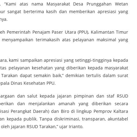
. “Kami atas nama Masyarakat Desa Prunggahan Wetan
r sangat berterima kasih dan memberikan apresiasi yang
nya.
oleh Pemerintah Penajam Paser Utara (PPU), Kalimantan Timur
a menyampaikan terimakasih atas pelayanan maksimal yang
ra, kami sampaikan apresiasi yang setinggi-tingginya kepada
 atas pelayanan kesehatan yang diberikan kepada masyarakat
arakan dapat semakin baik,” demikian tertulis dalam surat
epala Dinas Kesehatan PPU.
argaan dan salut kepada jajaran pimpinan dan staf RSUD
berikan dan menjalankan amanah yang diberikan secara
asi Perangkat Daerah) dan Biro di lingkup Pemprov Kaltara
an kepada publik. Tanpa diskriminasi, transparan, akuntabel
oleh jajaran RSUD Tarakan,” ujar Irianto.