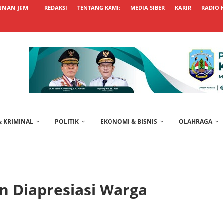
NAN JEMBATAN BETON SEPALA DALUNG TERUS...
REDAKSI
TENTANG KAMI:
MEDIA SIBER
KARIR
RADIO 
 KRIMINAL
POLITIK
EKONOMI & BISNIS
OLAHRAGA
n Diapresiasi Warga