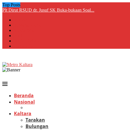
Top Posts
Plt Dirut RSUD dr. Jusuf SK Buka-bukaan Soal...
Redaksi
Tentang Kami:
Media Siber
Karir
Radio Kaltara
KaltaraTV
Beranda
Nasional
Kaltara
Tarakan
Bulungan