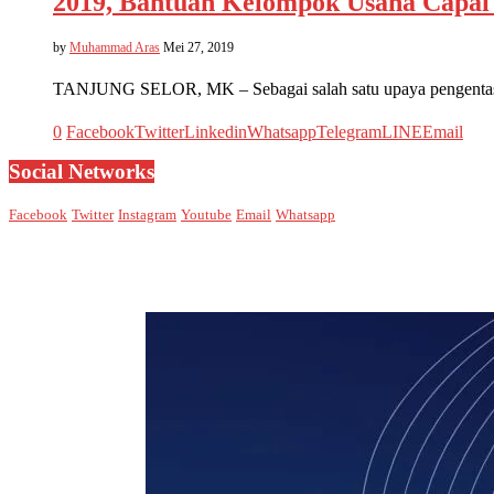
2019, Bantuan Kelompok Usaha Capai 
by
Muhammad Aras
Mei 27, 2019
TANJUNG SELOR, MK – Sebagai salah satu upaya pengentasa
0
Facebook
Twitter
Linkedin
Whatsapp
Telegram
LINE
Email
Social Networks
Facebook
Twitter
Instagram
Youtube
Email
Whatsapp