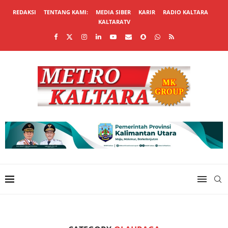
REDAKSI
TENTANG KAMI:
MEDIA SIBER
KARIR
RADIO KALTARA
KALTARATV