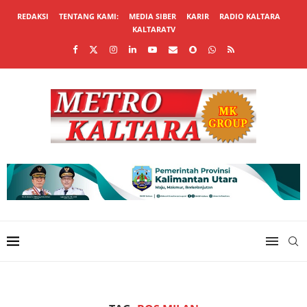
REDAKSI
TENTANG KAMI:
MEDIA SIBER
KARIR
RADIO KALTARA
KALTARATV