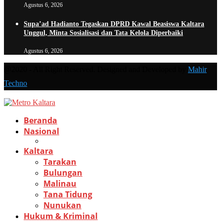
Agustus 6, 2026
Supa’ad Hadianto Tegaskan DPRD Kawal Beasiswa Kaltara
Unggul, Minta Sosialisasi dan Tata Kelola Diperbaiki
Agustus 6, 2026
@2020 - All Right Reserved. Designed and Developed by
Mahir
Techno
Beranda
Nasional
Kaltara
Tarakan
Bulungan
Malinau
Tana Tidung
Nunukan
Hukum & Kriminal