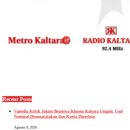
Recent Posts
Vamelia Kritik Juknis Beasiswa Khusus Kaltara Unggul, Usul
Nominal Disamaratakan dan Kuota Diperluas
Agustus 6, 2026