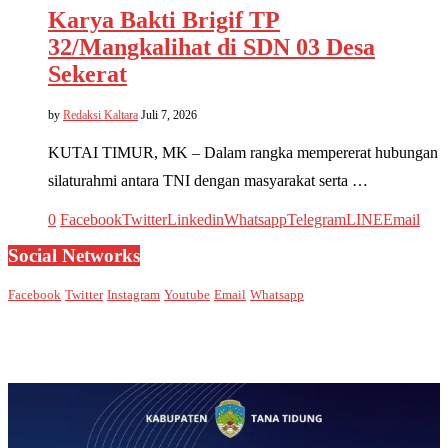
Karya Bakti Brigif TP
32/Mangkalihat di SDN 03 Desa
Sekerat
by
Redaksi Kaltara
Juli 7, 2026
KUTAI TIMUR, MK – Dalam rangka mempererat hubungan
silaturahmi antara TNI dengan masyarakat serta …
0
Facebook
Twitter
Linkedin
Whatsapp
Telegram
LINE
Email
Social Networks
Facebook
Twitter
Instagram
Youtube
Email
Whatsapp