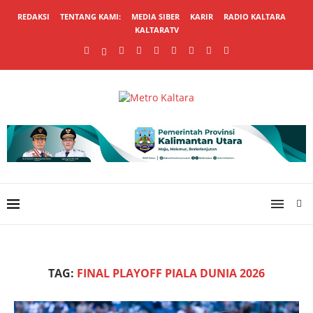
REDAKSI
TENTANG KAMI:
MEDIA SIBER
KARIR
RADIO KALTARA
KALTARATV
TAG:
FINAL PLAYOFF PIALA DUNIA 2026