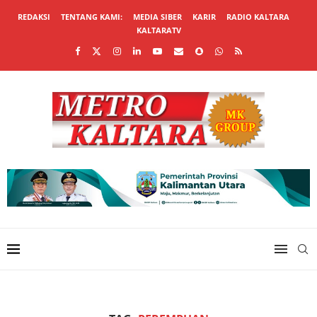
REDAKSI
TENTANG KAMI:
MEDIA SIBER
KARIR
RADIO KALTARA
KALTARATV