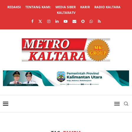
REDAKSI
TENTANG KAMI:
MEDIA SIBER
KARIR
RADIO KALTARA
KALTARATV