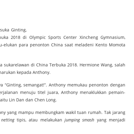
suka Ginting,
buka 2018 di Olympic Sports Center Xincheng Gymnasium,
lu-elukan para penonton China saat meladeni Kento Momota
a sukarelawan di China Terbuka 2018. Hermione Wang, salah
harukan kepada Anthony.
inya “Ginting, semangat!”. Anthony memukau penonton dengan
rjalanan menuju titel juara, Anthony menaklukkan pemain-
aitu Lin Dan dan Chen Long.
ony yang mampu membungkam wakil tuan rumah. Tak jarang
n
netting
tipis, atau melakukan
jumping smash
yang menjadi