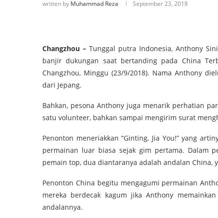
written by
Muhammad Reza
September 23, 2018
Changzhou –
Tunggal putra Indonesia, Anthony Sini
banjir dukungan saat bertanding pada China Ter
Changzhou, Minggu (23/9/2018). Nama Anthony die
dari Jepang.
Bahkan, pesona Anthony juga menarik perhatian par
satu volunteer, bahkan sampai mengirim surat meng
Penonton meneriakkan “Ginting, Jia You!” yang art
permainan luar biasa sejak gim pertama. Dalam pe
pemain top, dua diantaranya adalah andalan China, y
Penonton China begitu mengagumi permainan Anth
mereka berdecak kagum jika Anthony memainka
andalannya.