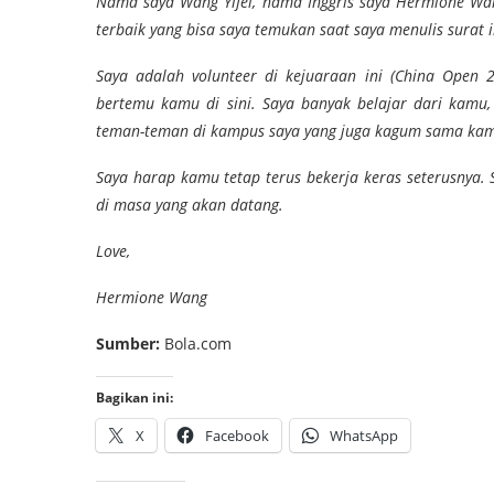
Nama saya Wang Yifei, nama Inggris saya Hermione Wang.
terbaik yang bisa saya temukan saat saya menulis surat i
Saya adalah volunteer di kejuaraan ini (China Open
bertemu kamu di sini. Saya banyak belajar dari kamu,
teman-teman di kampus saya yang juga kagum sama kamu
Saya harap kamu tetap terus bekerja keras seterusnya.
di masa yang akan datang.
Love,
Hermione Wang
Sumber:
Bola.com
Bagikan ini:
X
Facebook
WhatsApp