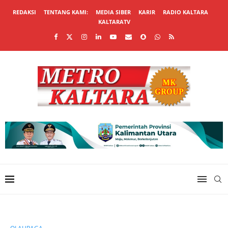
REDAKSI
TENTANG KAMI:
MEDIA SIBER
KARIR
RADIO KALTARA
KALTARATV