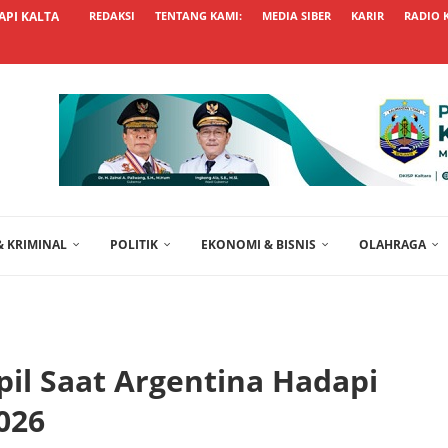
API KALTARA TARGETKAN KEPENGURUSAN...
REDAKSI
TENTANG KAMI:
MEDIA SIBER
KARIR
RADIO 
 KRIMINAL
POLITIK
EKONOMI & BISNIS
OLAHRAGA
pil Saat Argentina Hadapi
2026