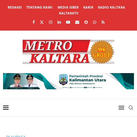
REDAKSI
TENTANG KAMI:
MEDIA SIBER
KARIR
RADIO KALTARA
KALTARATV