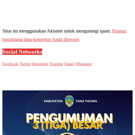
Situs ini menggunakan Akismet untuk mengurangi spam.
Pelajari
bagaimana data komentar Anda diproses
Social Networks
Facebook
Twitter
Instagram
Youtube
Email
Whatsapp