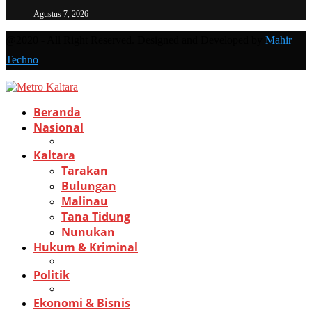
Agustus 7, 2026
@2020 - All Right Reserved. Designed and Developed by
Mahir
Techno
Beranda
Nasional
Kaltara
Tarakan
Bulungan
Malinau
Tana Tidung
Nunukan
Hukum & Kriminal
Politik
Ekonomi & Bisnis