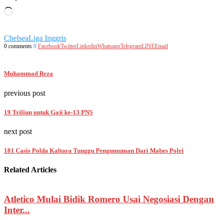
Memuat...
Chelsea
Liga Inggris
0 comments
0
Facebook
Twitter
Linkedin
Whatsapp
Telegram
LINE
Email
Muhammad Reza
previous post
19 Triliun untuk Gaji ke-13 PNS
next post
181 Casis Polda Kaltara Tunggu Pengumuman Dari Mabes Polri
Related Articles
Atletico Mulai Bidik Romero Usai Negosiasi Dengan
Inter...
L