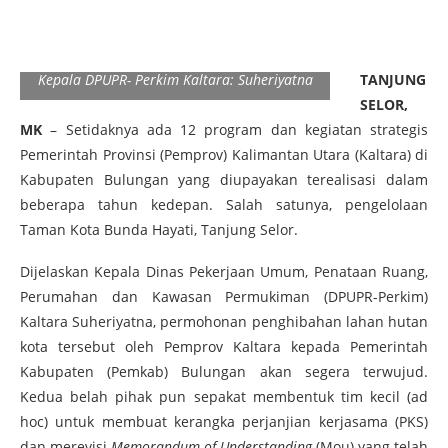
Kepala DPUPR- Perkim Kaltara: Suheriyatna
TANJUNG
SELOR,
MK
– Setidaknya ada 12 program dan kegiatan strategis
Pemerintah Provinsi (Pemprov) Kalimantan Utara (Kaltara) di
Kabupaten Bulungan yang diupayakan terealisasi dalam
beberapa tahun kedepan. Salah satunya, pengelolaan
Taman Kota Bunda Hayati, Tanjung Selor.
Dijelaskan Kepala Dinas Pekerjaan Umum, Penataan Ruang,
Perumahan dan Kawasan Permukiman (DPUPR-Perkim)
Kaltara Suheriyatna, permohonan penghibahan lahan hutan
kota tersebut oleh Pemprov Kaltara kepada Pemerintah
Kabupaten (Pemkab) Bulungan akan segera terwujud.
Kedua belah pihak pun sepakat membentuk tim kecil (ad
hoc) untuk membuat kerangka perjanjian kerjasama (PKS)
dan merevisi
Memorandum of Understanding
(Mou) yang telah