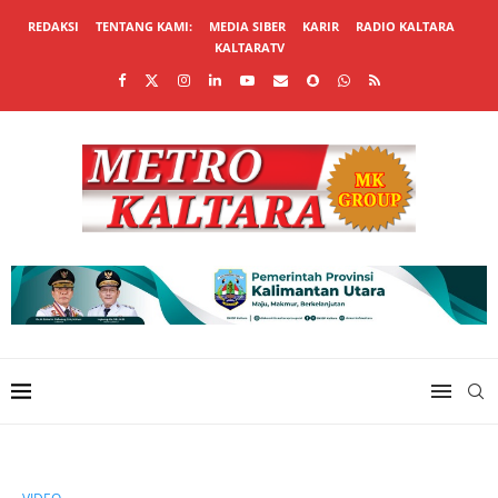
REDAKSI
TENTANG KAMI:
MEDIA SIBER
KARIR
RADIO KALTARA
KALTARATV