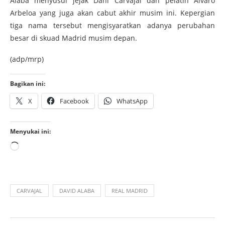
Alaba menyusul jejak Dani Carvajal dan pelatih Alvaro
Arbeloa yang juga akan cabut akhir musim ini. Kepergian
tiga nama tersebut mengisyaratkan adanya perubahan
besar di skuad Madrid musim depan.
(adp/mrp)
Bagikan ini:
X
Facebook
WhatsApp
Menyukai ini:
CARVAJAL
DAVID ALABA
REAL MADRID