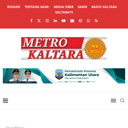
REDAKSI
TENTANG KAMI:
MEDIA SIBER
KARIR
RADIO KALTARA
KALTARATV