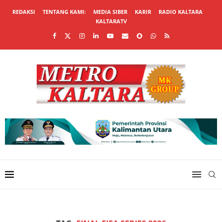
REDAKSI
TENTANG KAMI:
MEDIA SIBER
KARIR
RADIO KALTARA
KALTARATV