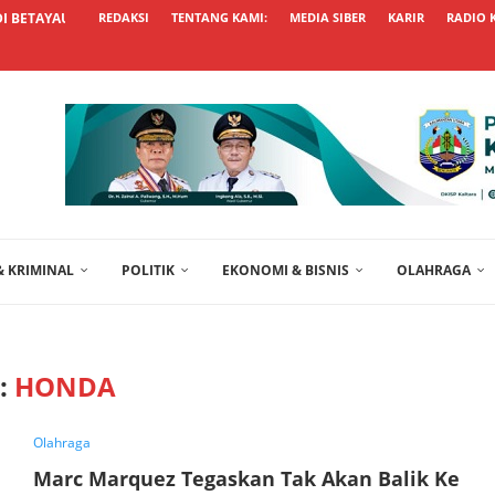
 BETAYAU, PEMKAB TANA...
REDAKSI
TENTANG KAMI:
MEDIA SIBER
KARIR
RADIO 
 KRIMINAL
POLITIK
EKONOMI & BISNIS
OLAHRAGA
:
HONDA
Olahraga
Marc Marquez Tegaskan Tak Akan Balik Ke