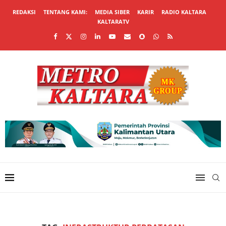
REDAKSI
TENTANG KAMI:
MEDIA SIBER
KARIR
RADIO KALTARA
KALTARATV