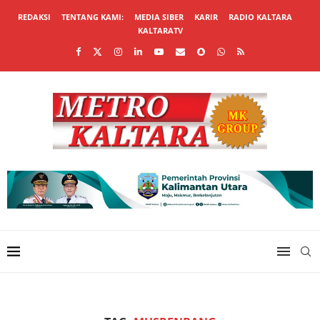
REDAKSI
TENTANG KAMI:
MEDIA SIBER
KARIR
RADIO KALTARA
KALTARATV