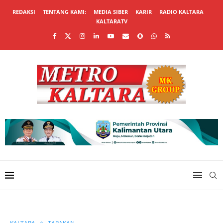
REDAKSI
TENTANG KAMI:
MEDIA SIBER
KARIR
RADIO KALTARA
KALTARATV