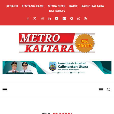
REDAKSI
TENTANG KAMI:
MEDIA SIBER
KARIR
RADIO KALTARA
KALTARATV