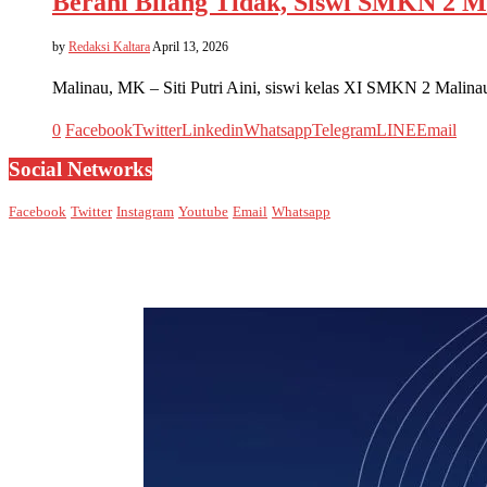
Berani Bilang Tidak, Siswi SMKN 2 M
by
Redaksi Kaltara
April 13, 2026
Malinau, MK – Siti Putri Aini, siswi kelas XI SMKN 2 Malin
0
Facebook
Twitter
Linkedin
Whatsapp
Telegram
LINE
Email
Social Networks
Facebook
Twitter
Instagram
Youtube
Email
Whatsapp