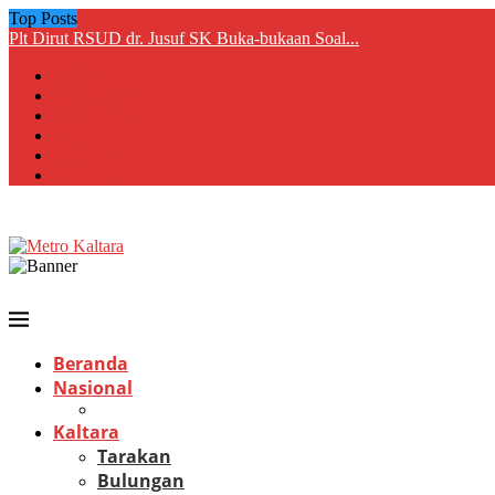
Top Posts
Plt Dirut RSUD dr. Jusuf SK Buka-bukaan Soal...
Redaksi
Tentang Kami:
Media Siber
Karir
Radio Kaltara
KaltaraTV
Beranda
Nasional
Kaltara
Tarakan
Bulungan