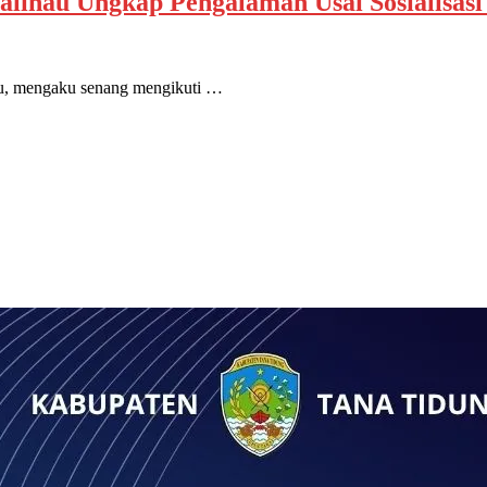
alinau Ungkap Pengalaman Usai Sosialisa
au, mengaku senang mengikuti …