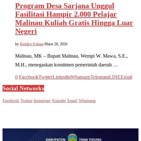
Program Desa Sarjana Unggul
Fasilitasi Hampir 2.000 Pelajar
Malinau Kuliah Gratis Hingga Luar
Negeri
by
Redaksi Kaltara
Maret 28, 2026
Malinau, MK – Bupati Malinau, Wempi W. Mawa, S.E.,
M.H., menegaskan komitmen pemerintah daerah …
0
Facebook
Twitter
Linkedin
Whatsapp
Telegram
LINE
Email
Social Networks
Facebook
Twitter
Instagram
Youtube
Email
Whatsapp