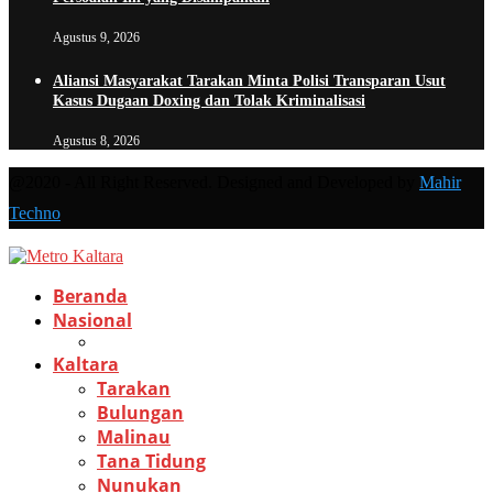
Agustus 9, 2026
Aliansi Masyarakat Tarakan Minta Polisi Transparan Usut
Kasus Dugaan Doxing dan Tolak Kriminalisasi
Agustus 8, 2026
@2020 - All Right Reserved. Designed and Developed by
Mahir
Techno
Beranda
Nasional
Kaltara
Tarakan
Bulungan
Malinau
Tana Tidung
Nunukan