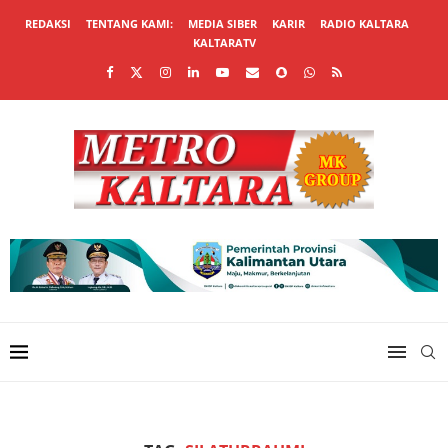
REDAKSI
TENTANG KAMI:
MEDIA SIBER
KARIR
RADIO KALTARA
KALTARATV