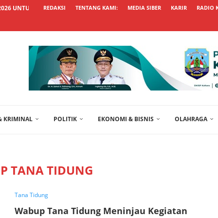
026 UNTUK WUJUDKAN HUNIAN...
REDAKSI
TENTANG KAMI:
MEDIA SIBER
KARIR
RADIO 
 KRIMINAL
POLITIK
EKONOMI & BISNIS
OLAHRAGA
P TANA TIDUNG
Tana Tidung
Wabup Tana Tidung Meninjau Kegiatan