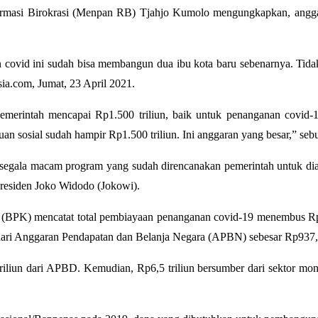
asi Birokrasi (Menpan RB) Tjahjo Kumolo mengungkapkan, anggaran 
 covid ini sudah bisa membangun dua ibu kota baru sebenarnya. Tidak
sia.com, Jumat, 23 April 2021.
pemerintah mencapai Rp1.500 triliun, baik untuk penanganan covid-
an sosial sudah hampir Rp1.500 triliun. Ini anggaran yang besar,” seb
ah segala macam program yang sudah direncanakan pemerintah untuk d
Presiden Joko Widodo (Jokowi).
(BPK) mencatat total pembiayaan penanganan covid-19 menembus Rp
dari Anggaran Pendapatan dan Belanja Negara (APBN) sebesar Rp937,42
 triliun dari APBD. Kemudian, Rp6,5 triliun bersumber dari sektor 