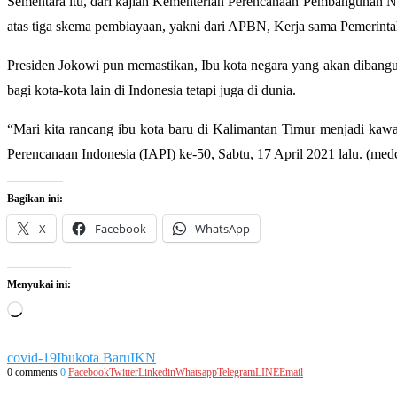
Sementara itu, dari kajian Kementerian Perencanaan Pembangunan Na
atas tiga skema pembiayaan, yakni dari APBN, Kerja sama Pemerin
Presiden Jokowi pun memastikan, Ibu kota negara yang akan dibangun
bagi kota-kota lain di Indonesia tetapi juga di dunia.
“Mari kita rancang ibu kota baru di Kalimantan Timur menjadi kawa
Perencanaan Indonesia (IAPI) ke-50, Sabtu, 17 April 2021 lalu. (me
Bagikan ini:
X
Facebook
WhatsApp
Menyukai ini:
Memuat...
covid-19
Ibukota Baru
IKN
0 comments
0
Facebook
Twitter
Linkedin
Whatsapp
Telegram
LINE
Email