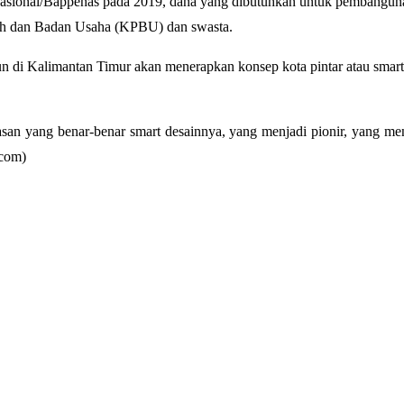
sional/Bappenas pada 2019, dana yang dibutuhkan untuk pembangunan 
tah dan Badan Usaha (KPBU) dan swasta.
 di Kalimantan Timur akan menerapkan konsep kota pintar atau smart ci
san yang benar-benar smart desainnya, yang menjadi pionir, yang me
dcom)