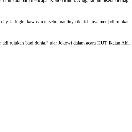
Ibu kota baru mencapai Rp466 triliun. Anggaran itu disebut terbagi
ty. Ia ingin, kawasan tersebut nantinya tidak hanya menjadi rujukan
njadi rujukan bagi dunia,” ujar Jokowi dalam acara HUT Ikatan Ahli