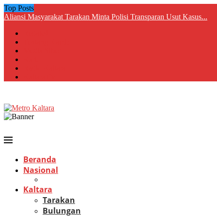
Top Posts
Aliansi Masyarakat Tarakan Minta Polisi Transparan Usut Kasus...
Redaksi
Tentang Kami:
Media Siber
Karir
Radio Kaltara
KaltaraTV
Beranda
Nasional
Kaltara
Tarakan
Bulungan