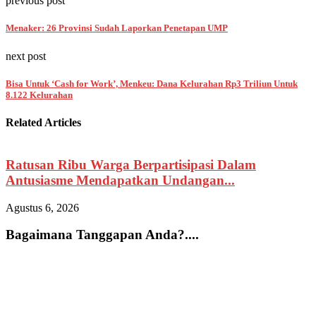
previous post
Menaker: 26 Provinsi Sudah Laporkan Penetapan UMP
next post
Bisa Untuk ‘Cash for Work’, Menkeu: Dana Kelurahan Rp3 Triliun Untuk
8.122 Kelurahan
Related Articles
Ratusan Ribu Warga Berpartisipasi Dalam
Antusiasme Mendapatkan Undangan...
Agustus 6, 2026
A
Bagaimana Tanggapan Anda?....