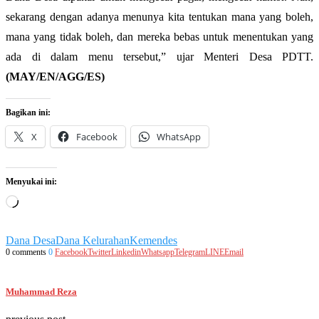
sekarang dengan adanya menunya kita tentukan mana yang boleh,
mana yang tidak boleh, dan mereka bebas untuk menentukan yang
ada di dalam menu tersebut,” ujar Menteri Desa PDTT.
(MAY/EN/AGG/ES)
Bagikan ini:
X
Facebook
WhatsApp
Menyukai ini:
Memuat...
Dana Desa
Dana Kelurahan
Kemendes
0 comments
0
Facebook
Twitter
Linkedin
Whatsapp
Telegram
LINE
Email
Muhammad Reza