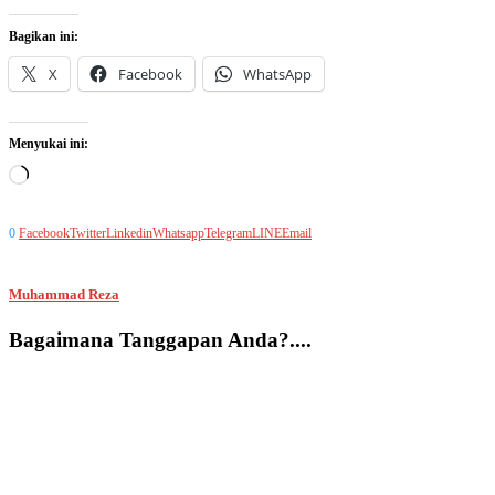
Bagikan ini:
X
Facebook
WhatsApp
Menyukai ini:
Memuat...
0
Facebook
Twitter
Linkedin
Whatsapp
Telegram
LINE
Email
Muhammad Reza
Bagaimana Tanggapan Anda?....