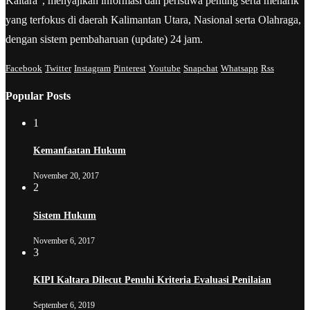
Kaltara”, menyajikan informasi dan peristiwa penting serta menarik
yang terfokus di daerah Kalimantan Utara, Nasional serta Olahraga,
dengan sistem pembaharuan (update) 24 jam.
Facebook
Twitter
Instagram
Pinterest
Youtube
Snapchat
Whatsapp
Rss
Popular Posts
1
Kemanfaatan Hukum
November 20, 2017
2
Sistem Hukum
November 6, 2017
3
KIPI Kaltara Dilecut Penuhi Kriteria Evaluasi Penilaian
September 6, 2019