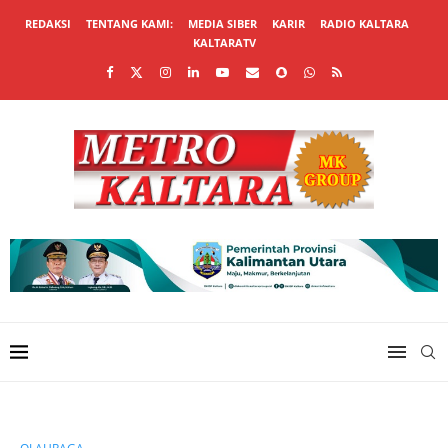
REDAKSI
TENTANG KAMI:
MEDIA SIBER
KARIR
RADIO KALTARA
KALTARATV