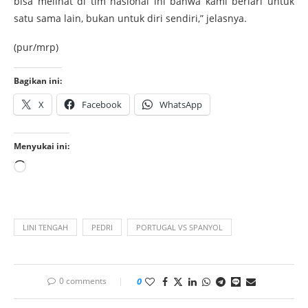
bisa melihat di tim nasional ini bahwa kami berlari untuk
satu sama lain, bukan untuk diri sendiri,” jelasnya.
(pur/mrp)
Bagikan ini:
X
Facebook
WhatsApp
Menyukai ini:
LINI TENGAH
PEDRI
PORTUGAL VS SPANYOL
0 comments
0