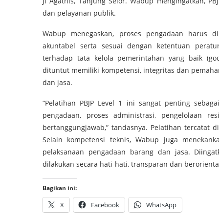
Jl Agathis, Tanjung Selor. Wabup mengingatkan, 
dan pelayanan publik.
Wabup menegaskan, proses pengadaan harus dilaks
akuntabel serta sesuai dengan ketentuan peratu
terhadap tata kelola pemerintahan yang baik (go
dituntut memiliki kompetensi, integritas dan pem
dan jasa.
“Pelatihan PBJP Level 1 ini sangat penting seba
pengadaan, proses administrasi, pengelolaan r
bertanggungjawab,” tandasnya. Pelatihan tercatat di
Selain kompetensi teknis, Wabup juga menekank
pelaksanaan pengadaan barang dan jasa. Diingat
dilakukan secara hati-hati, transparan dan berorient
Bagikan ini:
X
Facebook
WhatsApp