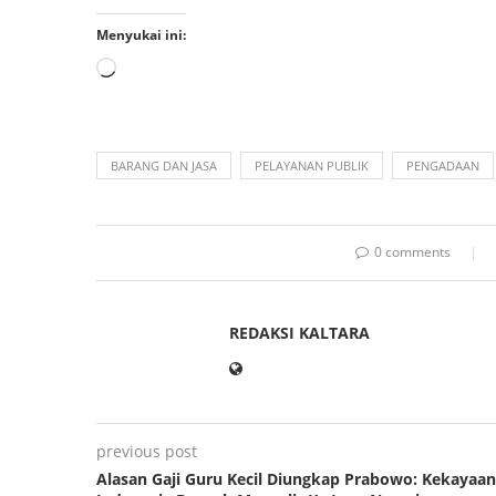
Menyukai ini:
BARANG DAN JASA
PELAYANAN PUBLIK
PENGADAAN
0 comments
REDAKSI KALTARA
previous post
Alasan Gaji Guru Kecil Diungkap Prabowo: Kekayaan