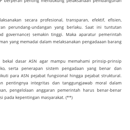
PBJP berperan penting mendukung pelaksanaan pembangunan
anakan secara profesional, transparan, efektif, efisien,
ran perundang-undangan yang berlaku. Saat ini tuntutan
od governance) semakin tinggi. Maka aparatur pemerintah
ahaman yang memadai dalam melaksanakan pengadaaan barang
gai bekal dasar ASN agar mampu memahami prinsip-prinsip
esiko, serta penerapan sistem pengadaan yang benar dan
ikuti para ASN pejabat fungsional hingga pejabat struktural.
an pentingnya integritas dan tanggungjawab moral dalam
kan, pengelolaan anggaran pemerintah harus benar-benar
asi pada kepentingan masyarakat. (**)