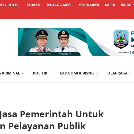
TA POLISI TRANSPARAN USUT KASUS...
REDAKSI
TENTANG KAMI:
MEDIA SIBER
KARIR
RADIO 
 KRIMINAL
POLITIK
EKONOMI & BISNIS
OLAHRAGA
Jasa Pemerintah Untuk
 Pelayanan Publik