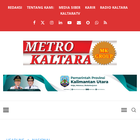
REDAKSI
TENTANG KAMI:
MEDIA SIBER
KARIR
RADIO KALTARA
KALTARATV