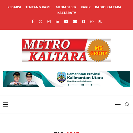
REDAKSI
TENTANG KAMI:
MEDIA SIBER
KARIR
RADIO KALTARA
KALTARATV