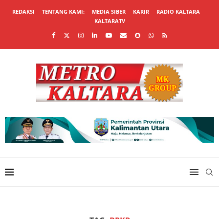
REDAKSI
TENTANG KAMI:
MEDIA SIBER
KARIR
RADIO KALTARA
KALTARATV