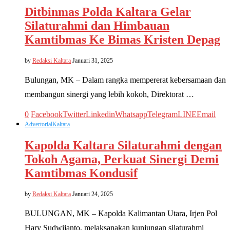
Ditbinmas Polda Kaltara Gelar
Silaturahmi dan Himbauan
Kamtibmas Ke Bimas Kristen Depag
by
Redaksi Kaltara
Januari 31, 2025
Bulungan, MK – Dalam rangka mempererat kebersamaan dan
membangun sinergi yang lebih kokoh, Direktorat …
0
Facebook
Twitter
Linkedin
Whatsapp
Telegram
LINE
Email
Advertorial
Kaltara
Kapolda Kaltara Silaturahmi dengan
Tokoh Agama, Perkuat Sinergi Demi
Kamtibmas Kondusif
by
Redaksi Kaltara
Januari 24, 2025
BULUNGAN, MK – Kapolda Kalimantan Utara, Irjen Pol
Hary Sudwijanto, melaksanakan kunjungan silaturahmi