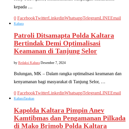
kepada …
0
Facebook
Twitter
Linkedin
Whatsapp
Telegram
LINE
Email
Kaltara
Patroli Ditsamapta Polda Kaltara
Bertindak Demi Optimalisasi
Keamanan di Tanjung Selor
by
Redaksi Kaltara
Desember 7, 2024
Bulungan, MK – Dalam rangka optimalisasi keamanan dan
kenyamanan bagi masyarakat di Tanjung Selor, …
0
Facebook
Twitter
Linkedin
Whatsapp
Telegram
LINE
Email
Kaltara
Tarakan
Kapolda Kaltara Pimpin Anev
Kamtibmas dan Pengamanan Pilkada
di Mako Brimob Polda Kaltara