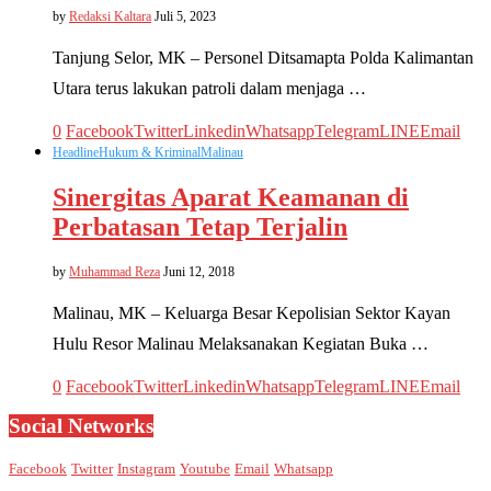
by
Redaksi Kaltara
Juli 5, 2023
Tanjung Selor, MK – Personel Ditsamapta Polda Kalimantan
Utara terus lakukan patroli dalam menjaga …
0
Facebook
Twitter
Linkedin
Whatsapp
Telegram
LINE
Email
Headline
Hukum & Kriminal
Malinau
Sinergitas Aparat Keamanan di
Perbatasan Tetap Terjalin
by
Muhammad Reza
Juni 12, 2018
Malinau, MK – Keluarga Besar Kepolisian Sektor Kayan
Hulu Resor Malinau Melaksanakan Kegiatan Buka …
0
Facebook
Twitter
Linkedin
Whatsapp
Telegram
LINE
Email
Social Networks
Facebook
Twitter
Instagram
Youtube
Email
Whatsapp