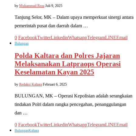
by
Muhammad Reza
Juli 9, 2025
Tanjung Selor, MK – Dalam upaya memperkuat sinergi antara
pemerintah pusat dan daerah dalam …
0
Facebook
Twitter
Linkedin
Whatsapp
Telegram
LINE
Email
Bulungan
Polda Kaltara dan Polres Jajaran
Melaksanakan Latpraops Operasi
Keselamatan Kayan 2025
by
Redaksi Kaltara
Februari 6, 2025
BULUNGAN, MK – Operasi Kepolisian adalah serangkaian
tindakan Polri dalam rangka pencegahan, penanggulangan
dan …
0
Facebook
Twitter
Linkedin
Whatsapp
Telegram
LINE
Email
Bulungan
Kaltara