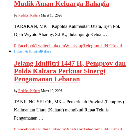
Mudik Aman Keluarga Bahagia
by
Redaksi Kaltara
Maret 13, 2026
TARAKAN, MK – Kapolda Kalimantan Utara, Irjen Pol.
Djati Wiyoto Abadhy, S.I.K., didampingi Ketua …
0
Facebook
Twitter
Linkedin
Whatsapp
Telegram
LINE
Email
Hukum & Kriminal
Kaltara
Jelang Idulfitri 1447 H, Pemprov dan
Polda Kaltara Perkuat Sinergi
Pengamanan Lebaran
by
Redaksi Kaltara
Maret 10, 2026
TANJUNG SELOR, MK – Pemerintah Provinsi (Pemprov)
Kalimantan Utara (Kaltara) mengikuti Rapat Teknis
Pengamanan …
0
Facebook
Twitter
Linkedin
Whatsapp
Telegram
LINE
Email