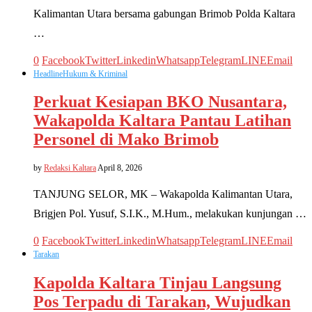
Kalimantan Utara bersama gabungan Brimob Polda Kaltara
…
0
Facebook
Twitter
Linkedin
Whatsapp
Telegram
LINE
Email
Headline
Hukum & Kriminal
Perkuat Kesiapan BKO Nusantara,
Wakapolda Kaltara Pantau Latihan
Personel di Mako Brimob
by
Redaksi Kaltara
April 8, 2026
TANJUNG SELOR, MK – Wakapolda Kalimantan Utara,
Brigjen Pol. Yusuf, S.I.K., M.Hum., melakukan kunjungan …
0
Facebook
Twitter
Linkedin
Whatsapp
Telegram
LINE
Email
Tarakan
Kapolda Kaltara Tinjau Langsung
Pos Terpadu di Tarakan, Wujudkan