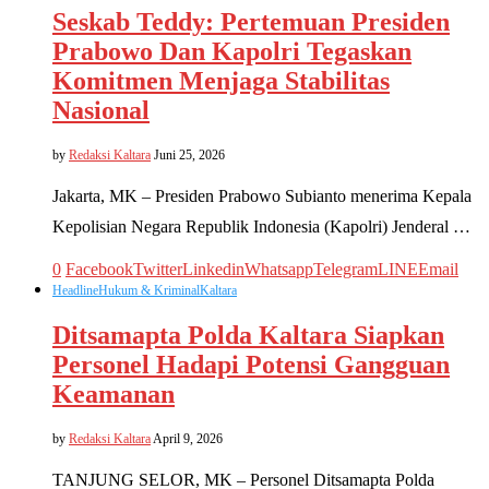
Seskab Teddy: Pertemuan Presiden
Prabowo Dan Kapolri Tegaskan
Komitmen Menjaga Stabilitas
Nasional
by
Redaksi Kaltara
Juni 25, 2026
Jakarta, MK – Presiden Prabowo Subianto menerima Kepala
Kepolisian Negara Republik Indonesia (Kapolri) Jenderal …
0
Facebook
Twitter
Linkedin
Whatsapp
Telegram
LINE
Email
Headline
Hukum & Kriminal
Kaltara
Ditsamapta Polda Kaltara Siapkan
Personel Hadapi Potensi Gangguan
Keamanan
by
Redaksi Kaltara
April 9, 2026
TANJUNG SELOR, MK – Personel Ditsamapta Polda