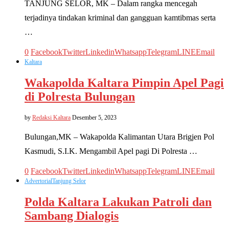
TANJUNG SELOR, MK – Dalam rangka mencegah
terjadinya tindakan kriminal dan gangguan kamtibmas serta
…
0
Facebook
Twitter
Linkedin
Whatsapp
Telegram
LINE
Email
Kaltara
Wakapolda Kaltara Pimpin Apel Pagi
di Polresta Bulungan
by
Redaksi Kaltara
Desember 5, 2023
Bulungan,MK – Wakapolda Kalimantan Utara Brigjen Pol
Kasmudi, S.I.K. Mengambil Apel pagi Di Polresta …
0
Facebook
Twitter
Linkedin
Whatsapp
Telegram
LINE
Email
Advertorial
Tanjung Selor
Polda Kaltara Lakukan Patroli dan
Sambang Dialogis