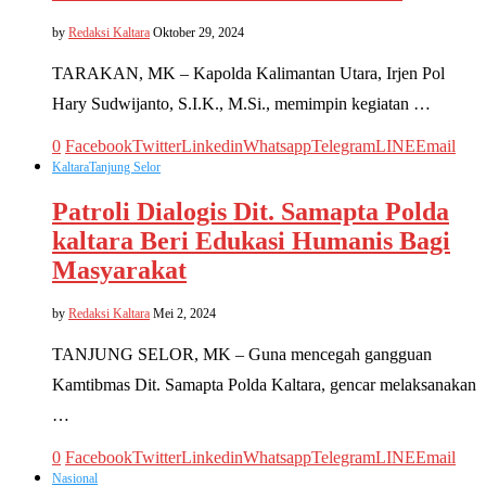
by
Redaksi Kaltara
Oktober 29, 2024
TARAKAN, MK – Kapolda Kalimantan Utara, Irjen Pol
Hary Sudwijanto, S.I.K., M.Si., memimpin kegiatan …
0
Facebook
Twitter
Linkedin
Whatsapp
Telegram
LINE
Email
Kaltara
Tanjung Selor
Patroli Dialogis Dit. Samapta Polda
kaltara Beri Edukasi Humanis Bagi
Masyarakat
by
Redaksi Kaltara
Mei 2, 2024
TANJUNG SELOR, MK – Guna mencegah gangguan
Kamtibmas Dit. Samapta Polda Kaltara, gencar melaksanakan
…
0
Facebook
Twitter
Linkedin
Whatsapp
Telegram
LINE
Email
Nasional