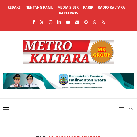
REDAKSI
TENTANG KAMI:
MEDIA SIBER
KARIR
RADIO KALTARA
KALTARATV