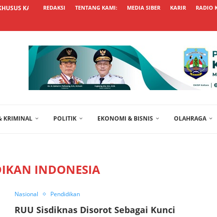
KHUSUS KALTARA UNGGUL, USUL...
REDAKSI
TENTANG KAMI:
MEDIA SIBER
KARIR
RADIO 
 KRIMINAL
POLITIK
EKONOMI & BISNIS
OLAHRAGA
DIKAN INDONESIA
Nasional
Pendidikan
RUU Sisdiknas Disorot Sebagai Kunci