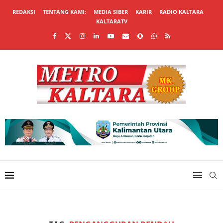
REDAKSI
TENTANG KAMI:
MEDIA SIBER
KARIR
RADIO KALTARA
KALTARATV