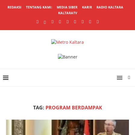
REDAKSI
TENTANG KAMI:
MEDIA SIBER
KARIR
RADIO KALTARA
KALTARATV
TAG:
PROGRAM BERDAMPAK