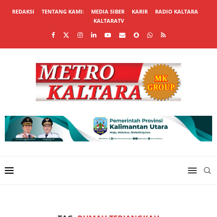
REDAKSI
TENTANG KAMI:
MEDIA SIBER
KARIR
RADIO KALTARA
KALTARATV