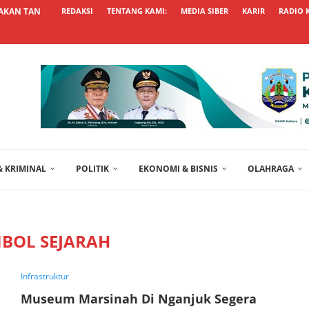
AKAN TANCAP GAS TINGKATKAN...
REDAKSI
TENTANG KAMI:
MEDIA SIBER
KARIR
RADIO 
 KRIMINAL
POLITIK
EKONOMI & BISNIS
OLAHRAGA
MBOL SEJARAH
Infrastruktur
Museum Marsinah Di Nganjuk Segera