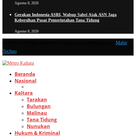
Agustus 8, 2026
Gerakan Indonesia ASRI, Wabup Sabri Ajak ASN Jaga
Kebersihan Pusat Pemerintahan Tana Tidung
Agustus 8, 2026
@2020 - All Right Reserved. Designed and Developed by
Mahir
Techno
Beranda
Nasional
Kaltara
Tarakan
Bulungan
Malinau
Tana Tidung
Nunukan
Hukum & Kriminal