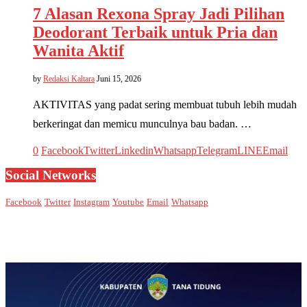
7 Alasan Rexona Spray Jadi Pilihan
Deodorant Terbaik untuk Pria dan
Wanita Aktif
by
Redaksi Kaltara
Juni 15, 2026
AKTIVITAS yang padat sering membuat tubuh lebih mudah
berkeringat dan memicu munculnya bau badan. …
0
Facebook
Twitter
Linkedin
Whatsapp
Telegram
LINE
Email
Social Networks
Facebook
Twitter
Instagram
Youtube
Email
Whatsapp