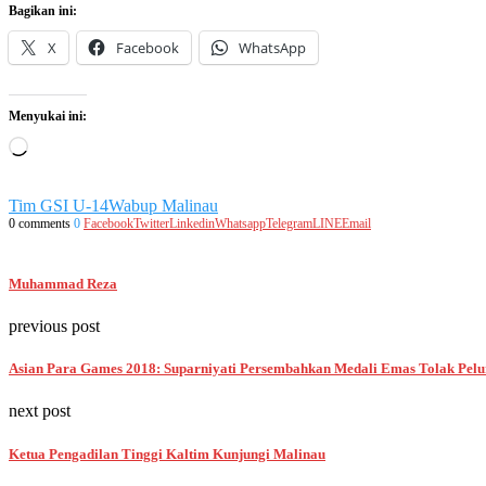
Bagikan ini:
X
Facebook
WhatsApp
Menyukai ini:
Memuat...
Tim GSI U-14
Wabup Malinau
0 comments
0
Facebook
Twitter
Linkedin
Whatsapp
Telegram
LINE
Email
Muhammad Reza
previous post
Asian Para Games 2018: Suparniyati Persembahkan Medali Emas Tolak Pelu
next post
Ketua Pengadilan Tinggi Kaltim Kunjungi Malinau