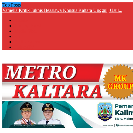
Top Posts
Vamelia Kritik Juknis Beasiswa Khusus Kaltara Unggul, Usul...
Redaksi
Tentang Kami:
Media Siber
Karir
Radio Kaltara
KaltaraTV