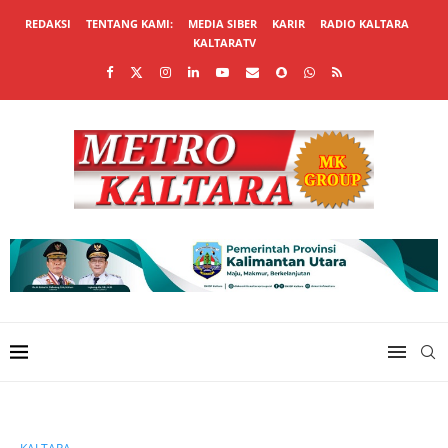
REDAKSI
TENTANG KAMI:
MEDIA SIBER
KARIR
RADIO KALTARA
KALTARATV