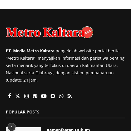
PT. Media Metro Kaltara
pengelolah website portal berita
“Metro Kaltara”, menyajikan informasi dan peristiwa penting
serta menarik yang terfokus di daerah Kalimantan Utara,
Nasional serta Olahraga, dengan sistem pembaharuan
(update) 24 jam.
POPULAR POSTS
1
Kemanfaatan Hukum