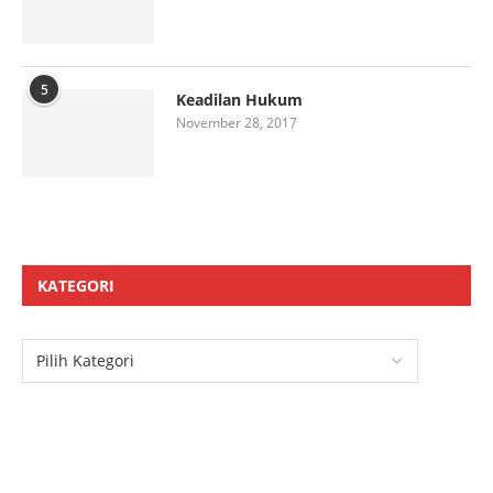
5
Keadilan Hukum
November 28, 2017
KATEGORI