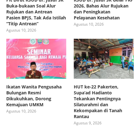
Buka-bukaan Soal Alur
2026, Bahas Alur Rujukan
Rujukan dan Antrean
dan Peningkatan
Pasien BPJS, Tak Ada Istilah
Pelayanan Kesehatan
“Titip Antrean”
Agustus 10, 2026
Agustus 10, 2026
Ikatan Wanita Pengusaha
HUT ke-22 Pakerten,
Bulungan Resmi
Supa’ad Hadianto
Dikukuhkan, Dorong
Tekankan Pentingnya
Kemajuan UMKM
Silaturahmi dan
Kekompakan di Tanah
Agustus 10, 2026
Rantau
Agustus 9, 2026