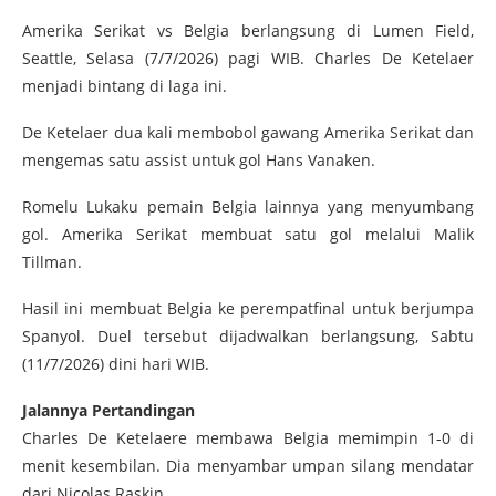
Amerika Serikat vs Belgia berlangsung di Lumen Field,
Seattle, Selasa (7/7/2026) pagi WIB. Charles De Ketelaer
menjadi bintang di laga ini.
De Ketelaer dua kali membobol gawang Amerika Serikat dan
mengemas satu assist untuk gol Hans Vanaken.
Romelu Lukaku pemain Belgia lainnya yang menyumbang
gol. Amerika Serikat membuat satu gol melalui Malik
Tillman.
Hasil ini membuat Belgia ke perempatfinal untuk berjumpa
Spanyol. Duel tersebut dijadwalkan berlangsung, Sabtu
(11/7/2026) dini hari WIB.
Jalannya Pertandingan
Charles De Ketelaere membawa Belgia memimpin 1-0 di
menit kesembilan. Dia menyambar umpan silang mendatar
dari Nicolas Raskin.