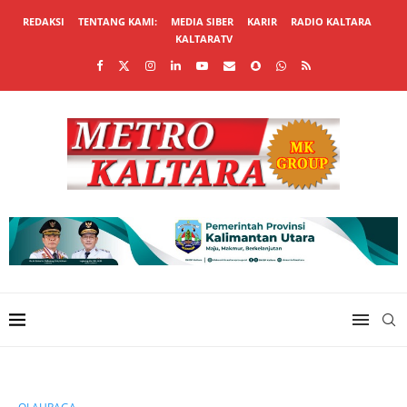
REDAKSI
TENTANG KAMI:
MEDIA SIBER
KARIR
RADIO KALTARA
KALTARATV