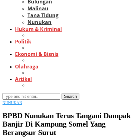
Bulungan
Malinau
Tana Tidung
Nunukan
Hukum & Kriminal
Politik
Ekonomi & Bisnis
Olahraga
Artikel
Search
NUNUKAN
BPBD Nunukan Terus Tangani Dampak
Banjir Di Kampung Somel Yang
Berangsur Surut