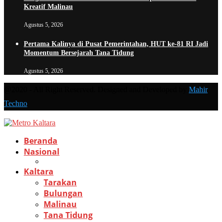
Kreatif Malinau
Agustus 5, 2026
Pertama Kalinya di Pusat Pemerintahan, HUT ke-81 RI Jadi
Momentum Bersejarah Tana Tidung
Agustus 5, 2026
@2020 - All Right Reserved. Designed and Developed by
Mahir
Techno
Beranda
Nasional
Kaltara
Tarakan
Bulungan
Malinau
Tana Tidung