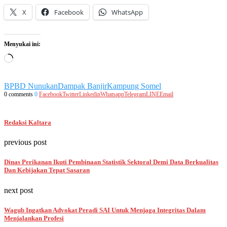
X
Facebook
WhatsApp
Menyukai ini:
Memuat...
BPBD Nunukan
Dampak Banjir
Kampung Somel
0 comments
0
Facebook
Twitter
Linkedin
Whatsapp
Telegram
LINE
Email
Redaksi Kaltara
previous post
Dinas Perikanan Ikuti Pembinaan Statistik Sektoral Demi Data Berkualitas
Dan Kebijakan Tepat Sasaran
next post
Wagub Ingatkan Advokat Peradi SAI Untuk Menjaga Integritas Dalam
Menjalankan Profesi