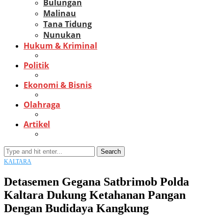
Bulungan
Malinau
Tana Tidung
Nunukan
Hukum & Kriminal
Politik
Ekonomi & Bisnis
Olahraga
Artikel
Search
KALTARA
Detasemen Gegana Satbrimob Polda
Kaltara Dukung Ketahanan Pangan
Dengan Budidaya Kangkung