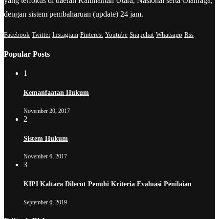
yang terfokus di daerah Kalimantan Utara, Nasional serta Olahraga,
dengan sistem pembaharuan (update) 24 jam.
Facebook
Twitter
Instagram
Pinterest
Youtube
Snapchat
Whatsapp
Rss
Popular Posts
1
Kemanfaatan Hukum
November 20, 2017
2
Sistem Hukum
November 6, 2017
3
KIPI Kaltara Dilecut Penuhi Kriteria Evaluasi Penilaian
September 6, 2019