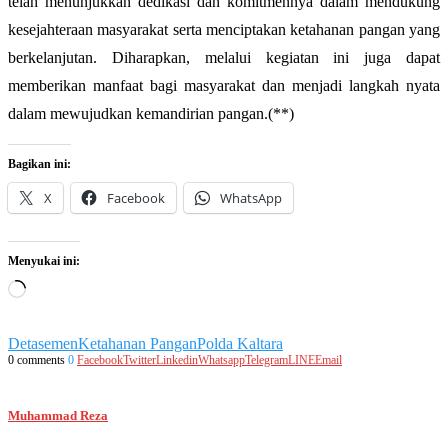
telah menunjukkan dedikasi dan komitmennya dalam mendukung
kesejahteraan masyarakat serta menciptakan ketahanan pangan yang
berkelanjutan. Diharapkan, melalui kegiatan ini juga dapat
memberikan manfaat bagi masyarakat dan menjadi langkah nyata
dalam mewujudkan kemandirian pangan.(**)
Bagikan ini:
X
Facebook
WhatsApp
Menyukai ini:
Memuat...
Detasemen
Ketahanan Pangan
Polda Kaltara
0 comments
0
Facebook
Twitter
Linkedin
Whatsapp
Telegram
LINE
Email
Muhammad Reza