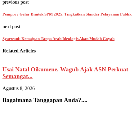
previous post
Pemprov Gelar Bimtek SPM 2025, Tingkatkan Standar Pelayanan Publik
next post
Syarwani: Kemajuan Tanpa Arah Ideologis Akan Mudah Goyah
Related Articles
Usai Natal Oikumene, Wagub Ajak ASN Perkuat
Semangat...
Agustus 8, 2026
A
Bagaimana Tanggapan Anda?....