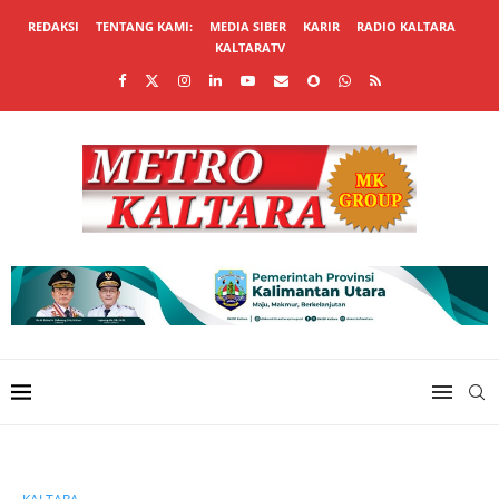
REDAKSI
TENTANG KAMI:
MEDIA SIBER
KARIR
RADIO KALTARA
KALTARATV