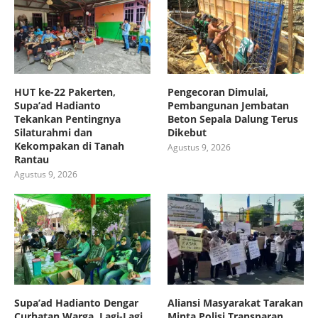
HUT ke-22 Pakerten,
Pengecoran Dimulai,
Supa’ad Hadianto
Pembangunan Jembatan
Tekankan Pentingnya
Beton Sepala Dalung Terus
Silaturahmi dan
Dikebut
Kekompakan di Tanah
Agustus 9, 2026
Rantau
Agustus 9, 2026
Supa’ad Hadianto Dengar
Aliansi Masyarakat Tarakan
Curhatan Warga, Lagi-Lagi
Minta Polisi Transparan