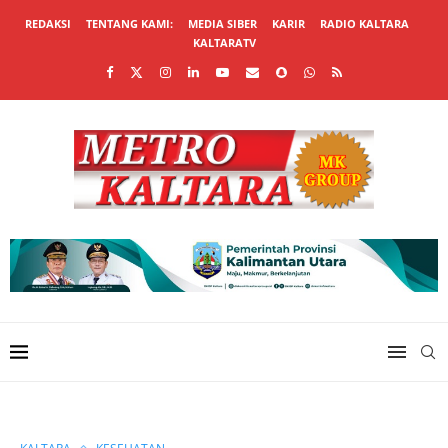
REDAKSI
TENTANG KAMI:
MEDIA SIBER
KARIR
RADIO KALTARA
KALTARATV